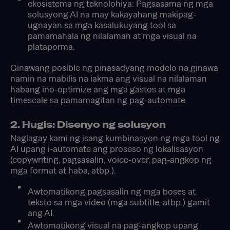
ekosistema ng teknolohiya: Pagsasama ng mga
solusyong AI na may kakayahang makipag-
ugnayan sa mga kasalukuyang tool sa
pamamahala ng nilalaman at mga visual na
plataporma.
Ginawang posible ng pinasadyang modelo na ginawa
namin na mabilis na iakma ang visual na nilalaman
habang ino-optimize ang mga gastos at mga
timescale sa pamamagitan ng pag-automate.
2. Hugis: Disenyo ng solusyon
Naglagay kami ng isang kumbinasyon ng mga tool ng
AI upang i-automate ang proseso ng lokalisasyon
(copywriting, pagsasalin, voice-over, pag-angkop ng
mga format at haba, atbp.).
Awtomatikong pagsasalin ng mga boses at
teksto sa mga video (mga subtitle, atbp.) gamit
ang AI.
Awtomatikong visual na pag-angkop upang