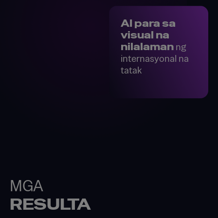
AI para sa
visual na
nilalaman
ng
internasyonal na
tatak
MGA
RESULTA