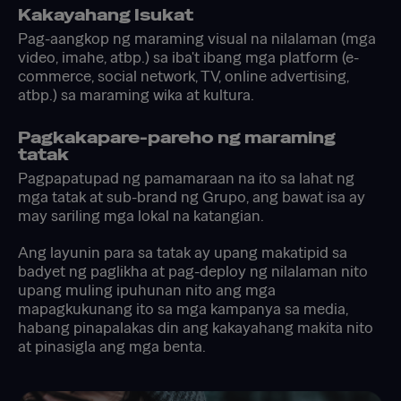
Kakayahang Isukat
Pag-aangkop ng maraming visual na nilalaman (mga
video, imahe, atbp.) sa iba't ibang mga platform (e-
commerce, social network, TV, online advertising,
atbp.) sa maraming wika at kultura.
Pagkakapare-pareho ng maraming
tatak
Pagpapatupad ng pamamaraan na ito sa lahat ng
mga tatak at sub-brand ng Grupo, ang bawat isa ay
may sariling mga lokal na katangian.
Ang layunin para sa tatak ay upang makatipid sa
badyet ng paglikha at pag-deploy ng nilalaman nito
upang muling ipuhunan nito ang mga
mapagkukunang ito sa mga kampanya sa media,
habang pinapalakas din ang kakayahang makita nito
at pinasigla ang mga benta.