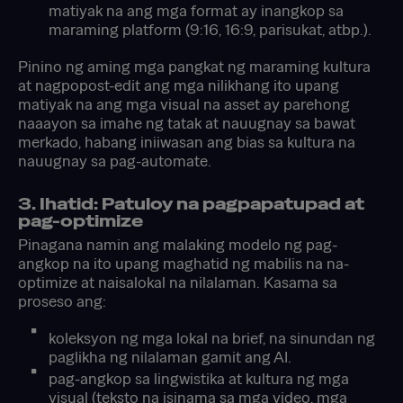
matiyak na ang mga format ay inangkop sa
maraming platform (9:16, 16:9, parisukat, atbp.).
Pinino ng aming mga pangkat ng maraming kultura
at nagpopost-edit ang mga nilikhang ito upang
matiyak na ang mga visual na asset ay parehong
naaayon sa imahe ng tatak at nauugnay sa bawat
merkado, habang iniiwasan ang bias sa kultura na
nauugnay sa pag-automate.
3. Ihatid: Patuloy na pagpapatupad at
pag-optimize
Pinagana namin ang malaking modelo ng pag-
angkop na ito upang maghatid ng mabilis na na-
optimize at naisalokal na nilalaman. Kasama sa
proseso ang:
koleksyon ng mga lokal na brief, na sinundan ng
paglikha ng nilalaman gamit ang AI.
pag-angkop sa lingwistika at kultura ng mga
visual (teksto na isinama sa mga video, mga