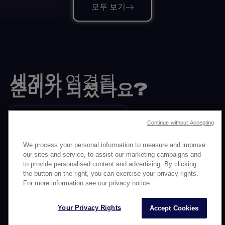
모두 보기
세계와
연결될
준비가 되셨나요?
전문가의 도움을 받아보세요
Continue without Accepting
뒤로
We process your personal information to measure and improve
our sites and service, to assist our marketing campaigns and
성
to provide personalised content and advertising. By clicking
회사 소개
*
직업
the button on the right, you can exercise your privacy rights.
For more information see our privacy notice
서비스
내부고발자
쿠키
개인 데이터 관리
면책 조항
이
Your Privacy Rights
Accept Cookies
름