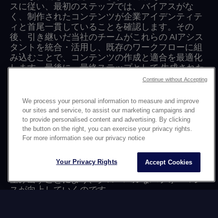
スに従い、最初のステップでは、バイアスがな
く、制作されたコンテンツが企業アイデンティテ
ィと首尾一貫していることを確認します。その
後、引き継いだ当社のチームがこれらの AIアシス
タントを統合・活用し、既存のワークフローに組
み込むことで、コンテンツの作成と適合を最適化
します。最後に、最終ステップとして 生成された
コンテンツの詳細な評価を必ず行います。この重
Continue without Accepting
要な段階を経ることで、コンテンツのあらゆる側
面が品質と効率の基準を満たすだけでなく、お客
We process your personal information to measure and improve
様の目標達成に欠かせないカルチャー的な妥当性
our sites and service, to assist our marketing campaigns and
も満たしていることが保証されます。
to provide personalised content and advertising. By clicking
the button on the right, you can exercise your privacy rights.
人間、AIの力、そしてダータワーズの多文化的な
For more information see our privacy notice
専門知識を連携させることで、企業の可能性の地
平は広がります。 カルチャー的な妥当性を保ちな
Your Privacy Rights
Accept Cookies
がら、 より多くの市場でより多くのコンテンツを
生み出すことにより、グローバルなパフォーマン
スが向上していくのです。