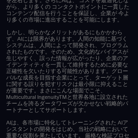
を左右します。さらにAIは、 コストを最適化しな
がら、より多くの コンタクトポイントに一貫した
コンテンツ配信を行うことを保証し、企業が 今よ
り多くの市場に進出することを可能にします。
しかし、明らかなメリットがあるにもかかわら
ず、AIには限界があります。人間の知能に基づく
システムは、人間によって開発され、プログラム
されたものです。そのため、文化的なバイアスが
生じやすく、誤った情報が広がったり、企業のア
イデンティティを一貫して維持するために必要な
正確性を欠いたりする可能性があります。グロー
バルな成長を目指す企業にとって、ターゲット層
に関する誤りを犯すリスクは最小限に抑えること
が重要です。まさにこんな場面でこそ、
Multicultural IngenuityTMと世界各地に設立された
チームを誇るダータワーズが欠かせない戦略的パ
ートナーとしてサポートします。
AIは、各市場に特化してトレーニングされた AIア
シスタントの開発をはじめ、当社の戦略において
重要な役割を果たしています。 厳格な検証プロセ