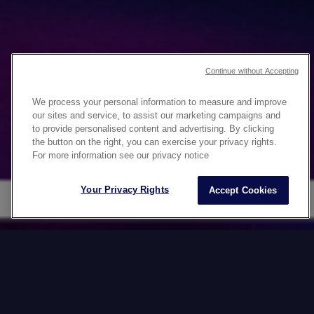
Continue without Accepting
デジタルプラットフォーム
We process your personal information to measure and improve
を
our sites and service, to assist our marketing campaigns and
to provide personalised content and advertising. By clicking
ローカル市場に最適化しま
the button on the right, you can exercise your privacy rights.
For more information see our privacy notice
す
Your Privacy Rights
Accept Cookies
グローバルに事業を展開する企業にとって、
デジタルプラットフォームの運用・管理には
多くの課題が伴います。 消費者は、より多く
のコンテンツ、シームレスな体験、 そして各
市場の文化に即した表現を求めるようになっ