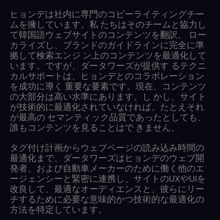
ヒョンデは社内に専門のコピーライティングチー
ムを擁しています。私 たちはそのチームと協力し
て韓国語ウェブサイトのコンテンツを翻訳、 ロー
カライズし、ブランドのガイドラインに完全に準
拠して検索エンジ ン上のコンテンツを最適化して
います。ですが、ダータワーズが提供す るテクニ
カルサポートは、ヒョンデとのコラボレーション
を成功に導く 重要な要素です。現在、コンテンツ
の大部分は高い水準にあります。し かし、サイト
が技術的に最適化されていなければ、たとえそれ
が最高の セマンティック品質であったとしても、
誰もコンテンツを見ることはで きません。
タグ付け計画からウェブページの読み込み時間の
最適化まで、ダータワーズはヒョンデのウェブ開
発者、および自動車メーカーのために働く他のエ
ージェンシーと緊密に連携し、サイトのUXやUIを
改良して、最適なオーディエンスと、彼らにリー
チするために必要な意味的かつ技術的な最適化の
方法を特定しています。