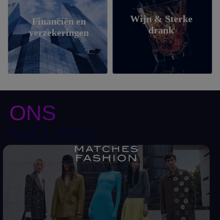
Wijn & Sterke
Financiën en
drank
verzekeringen
ONS
NIEUWS