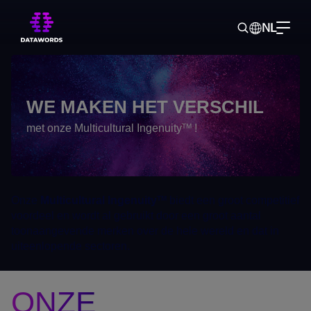
NL
Startpagina
> Over ons >
Onze activiteitensectoren
WE MAKEN HET VERSCHIL
met onze Multicultural Ingenuity
!
TM
Onze
Multicultural Ingenuity
biedt een groot competitief
TM
voordeel en wordt al gebruikt door een groot aantal
toonaangevende merken over de hele wereld en dat in
uiteenlopende sectoren.
ONZE