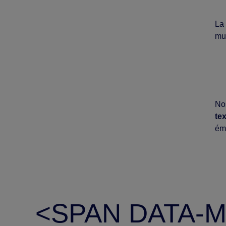
La
mul
Nos
te
ém
<SPAN DATA-M