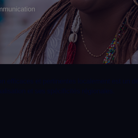
mmunication
fficaces et pertinentes localement est un déf
lisation et ses spécificités régionales.