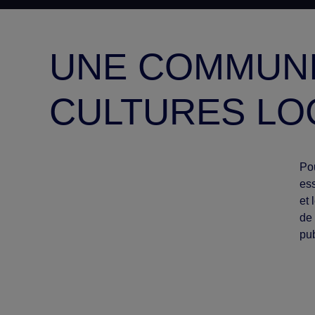
UNE COMMUNI
CULTURES LO
Po
ess
et 
de 
pub