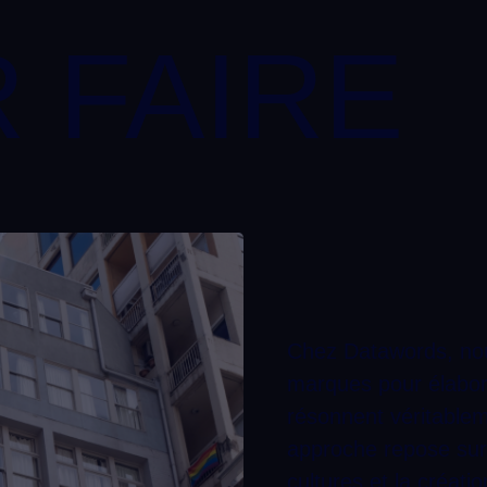
 FAIRE
Chez Datawords, nou
marques pour élabor
résonnent véritablem
approche repose su
cultures et la créat