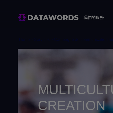
我們的服務
Home
> Services > Campagne de communication mult
MULTICULT
CREATION