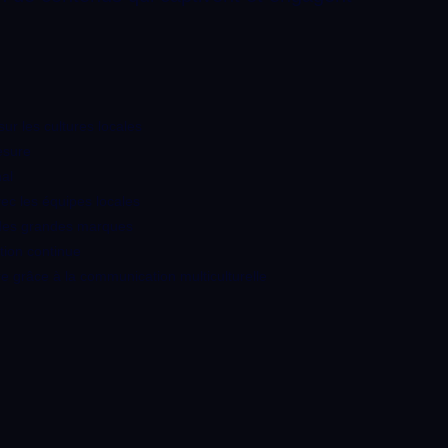
r les cultures locales
esure
al
vec les équipes locales
 des grandes marques
tion continue
re grâce à la communication multiculturelle