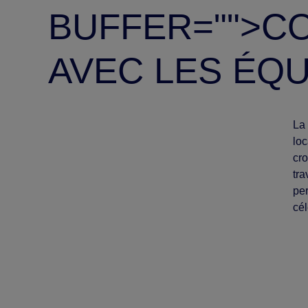
BUFFER="
">C
AVEC LES ÉQ
La 
loc
cro
tra
per
cél