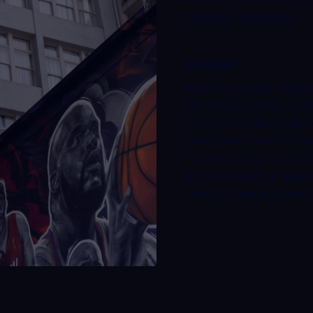
chaque audience.
SOMMAIRE
Une communication centrée su
Une stratégie créative sur m
Création de contenu multican
Collaboration transversale a
Des missions réussies pour
Innovation créative et adapta
Passez à la vitesse supérieu