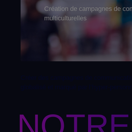
Création de campagnes de co
multiculturelles
Créer des campagnes de communication e
globalisé et marqué par l’hyper-personna
NOTRE