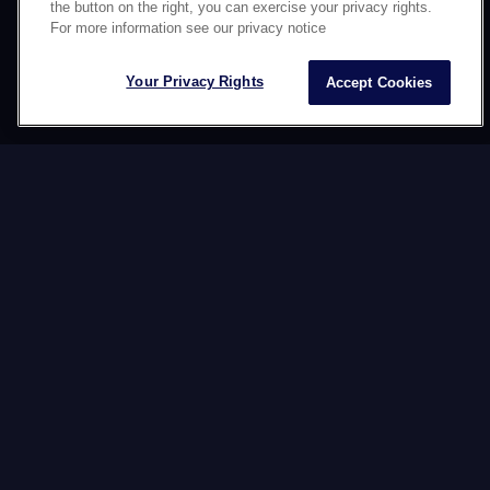
專業範疇
the button on the right, you can exercise your privacy rights.
For more information see our privacy notice
Your Privacy Rights
Accept Cookies
我們透過在文化、接觸點、電子商務和技術方面的
跨職能專業知識，為全球品牌提供全天候的內容創
建、部署和管理支援。
文化
我們協助品牌與各地文化建立真實的聯繫。
我們的多元文化方法確保宣傳活動在每個市場都更
具相關性、更具吸引力、更有影響力。
文化為本的整體策略
大規模文化調整