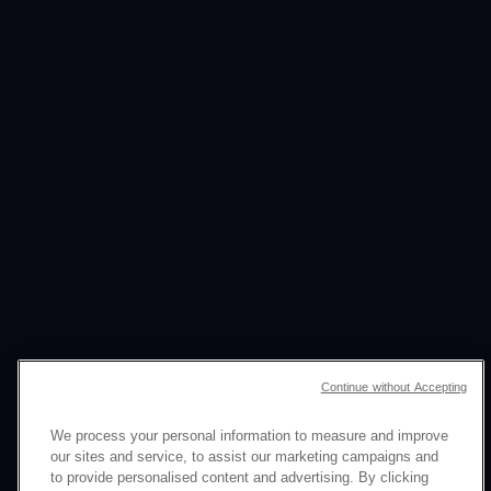
Continue without Accepting
We process your personal information to measure and improve
我們的
our sites and service, to assist our marketing campaigns and
to provide personalised content and advertising. By clicking