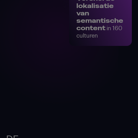
lokalisatie
van
semantische
content
in 160
culturen