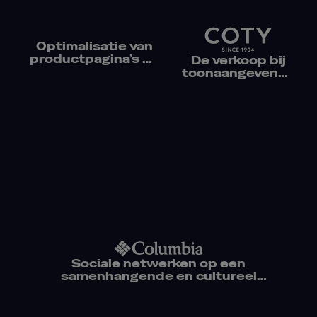
Optimalisatie van
productpagina’s en
De verkoop bij
lokalisatiestrategie
toonaangevende
voor de multibrand
e-retailers
Groupe SEB
wereldwijd
verhogen
Sociale netwerken op een
samenhangende en cultureel
relevante manier promoten