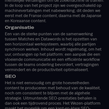
menselijke vertalingen om de zoekmachine te trainen.
In de loop van het project zijn we overgeschakeld op
machinevertalingen met nabewerking; dit deden we
eerst met de Franse content, daarna met de Japanse
en Koreaanse content.
Organisatie
Een van de sterke punten van de samenwerking
tussen Matches en Datawords is het opzetten van
een horizontaal werksysteem, waarbij alle partijen
synchroon werken. Inhoud wordt regelmatig, om het
uur, ontvangen op het platform: een aanpak die een
vloeiende communicatie en een efficiënte workflow
tussen de teams onderling bevordert, vertragingen
vermindert en de productiviteit optimaliseert.
SEO
Het is niet eenvoudig om grote hoeveelheden
content te produceren met behoud van de kwaliteit,
noch om consistent te blijven met de algehele
strategie. Uitmuntende SEO-prestaties behalen is
dan ook een tijdrovend proces. Het Wezen-platform
maakt het mogelijk om een kant-en-klare SEO-