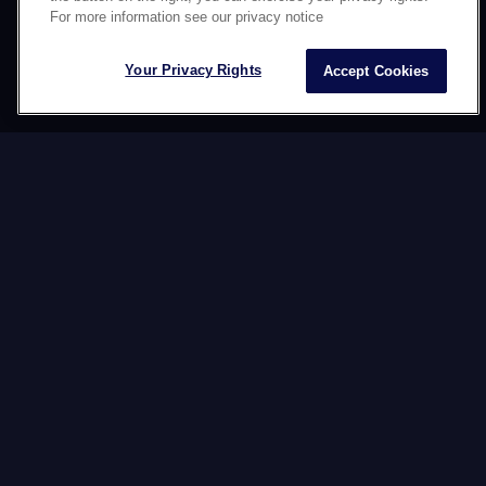
CREATIE
For more information see our privacy notice
Your Privacy Rights
Accept Cookies
Effectieve en lokaal relevante
communicatiecampagnes creëren is een grote
uitdaging, versterkt door een geglobaliseerde
wereld en gekenmerkt door hyperpersonalisatie
en regionale specificiteiten.
ONZE
EXPERTISE
Wij ontwikkelen multiculturele campagnes die
echt resoneren met lokale doelgroepen. Onze
aanpak is gebaseerd op een diepgaand begrip