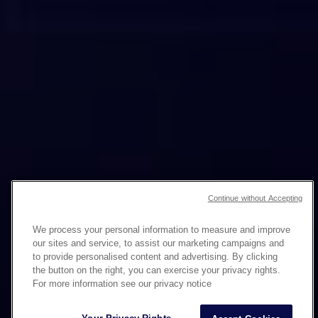
Continue without Accepting
We process your personal information to measure and improve
PALAKIHIN ANG IMPACT NG
our sites and service, to assist our marketing campaigns and
to provide personalised content and advertising. By clicking
TATAK
SA DIGITAL
the button on the right, you can exercise your privacy rights.
For more information see our privacy notice
CHANNELS