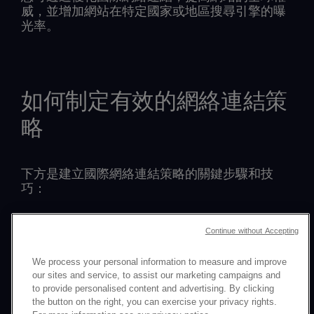
威，並增加網站在特定國家或地區搜尋引擎的曝
光率。
如何制定有效的網絡連結策
略
下方是建立國際網絡連結策略的關鍵步驟和技
巧：
1.針對各個市場的優質反向連結
Continue without Accepting
針對目標市場中的高權威網站至關重要。例如，
從西班牙知名新聞網站或日本著名網紅獲取連
We process your personal information to measure and improve
結，有助您的SEO在這些國家/地區產生重大影響
our sites and service, to assist our marketing campaigns and
力。如果您希望取得持久有效的成果，則需按照
to provide personalised content and advertising. By clicking
當地期望調整策略。
the button on the right, you can exercise your privacy rights.