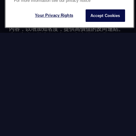
For more information see our privacy notice
2.本地合作和客座文章
透過客座文章與本地網站展開合作為獲取優質反
Your Privacy Rights
Accept Cookies
向連結的方法之一。您可提供與這些受眾相關的
內容，以增加知名度，提供高價值的反向連結。
這種方法尤其適合有意進軍新市場的企業。
3.創建可在全球共享的內容
如果您的內容與本地受眾相關，那麼案例研究、
資訊圖表或行業報告等優質內容自然能產生反向
連結。按照不同地區創建的專屬內容能推動當地
網站分享您的文章，從而提高您的知名度和當地
權威。
4.衡量績效並調整策略
運用Ahrefs、SEMrush和Majestic等工具，監控您
的反向連結，評估連結如何影響您的國際SEO排
名，同時監控連結的數量與品質，以便為您的網
絡連結策略進行相應調整。