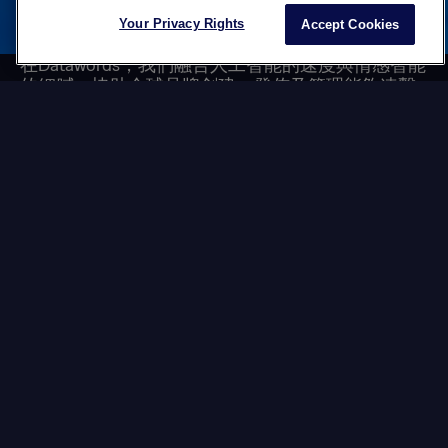
Your Privacy Rights
Accept Cookies
在Datawords，我們融合人工智能的速度與情感智能
的細膩，協助全球品牌創建、發佈及管理能夠連繫
大眾與世界的內容。
為何全球品牌在國際內容方面遇到困難？
您的團隊正面臨前所未有的壓力，需要創造更多內
容。
在Datawords，您可以創建並調整內容，讓它不僅說
對的語言，更能傳達對的情感——無論您的客戶身在
何處。
運用人工智能與情感智能：量身打造的模型，帶動
績效增長
在Datawords，我們不僅產生內容。憑藉超過25年支
援全球頂尖國際品牌的經驗，我們的優勢在於匯聚
合適的人才、合適的技術，以及合適的流程，去創
建、調整並傳遞在全球皆能發揮績效的內容。