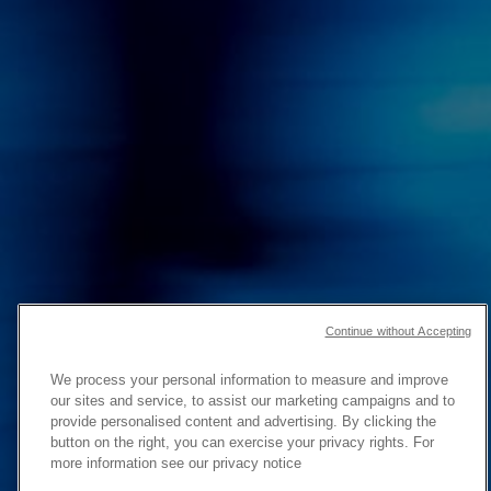
Continue without Accepting
更快地
We process your personal information to measure and improve
創建
our sites and service, to assist our marketing campaigns and to
provide personalised content and advertising. By clicking the
大量內容
button on the right, you can exercise your privacy rights. For
more information see our privacy notice