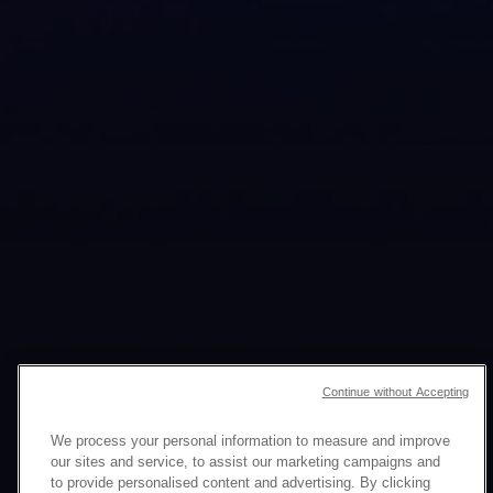
Continue without Accepting
ENGAGEMENT NG
We process your personal information to measure and improve
our sites and service, to assist our marketing campaigns and
KLIYENTE
AT MGA
to provide personalised content and advertising. By clicking