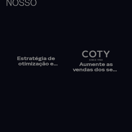
NOSSO
Estratégia de
otimização e
Aumente as
localização de
vendas dos seus
páginas de
principais canais
produtos para o
de e-retail em
grupo
todo o mundo
multimarcas SEB