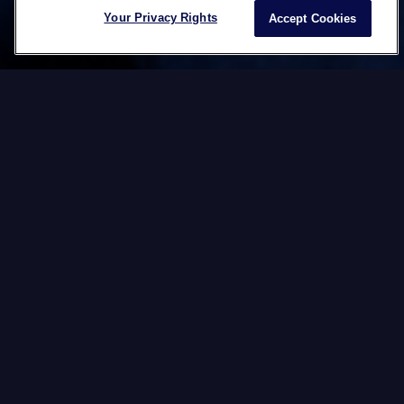
Your Privacy Rights
Accept Cookies
Desde a criação da Datawords, os seis fundadores,
devido à sua diversidade cultural, estão convencidos
de que o multiculturalismo cria valor. Acreditamos
até que esta é a receita para o sucesso nos negócios
de hoje. E o fato de que a Datawords cresce há mais
de 20 anos é a melhor prova disso. É por isso que os
valores que norteiam a nossa tomada de decisão
podem ser resumidos em duas palavras:
EVERYONE MATTERS
Esta crença desafia-nos a colocar as necessidades e
o bem-estar de todos os nossos stakeholders em
primeiro lugar.
NOSSO
KREDO*