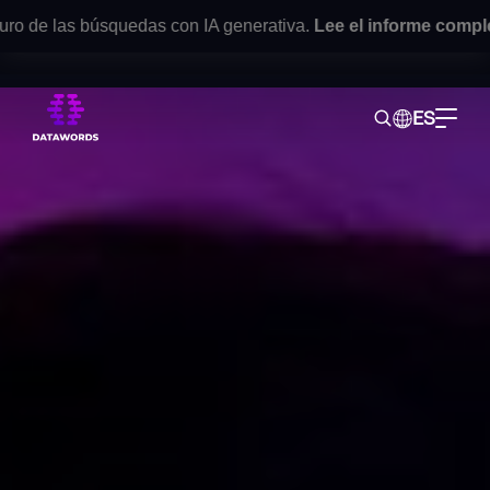
as búsquedas con IA generativa.
Lee el informe completo
aquí
.
•
ES