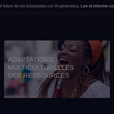
uturo de las búsquedas con IA generativa.
Lee el informe comp
Home
>
Multicultural Asset Adaptations
ADAPTATIONS
MULTICULTURELLES
DES RESSOURCES
Nous offrons une pertinence multiculturelle de qualité et
adaptée au marché visé pour accélérer votre performance
à l’international.