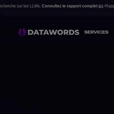
s LLMs.
Consultez le rapport complet
ici
.
Rapport Gartner® : vis
•
SERVICES