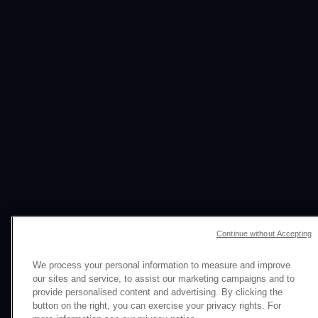
Continue without Accepting
UNE IDÉE, DES CENTAINES
We process your personal information to measure and improve
D’ASSETS,
UN IMPACT
our sites and service, to assist our marketing campaigns and to
provide personalised content and advertising. By clicking the
AMPLIFIÉ
button on the right, you can exercise your privacy rights. For