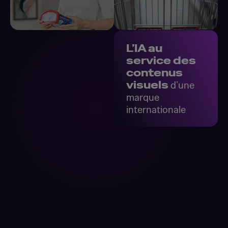
L’IA au
service des
contenus
visuels
d’une
marque
internationale