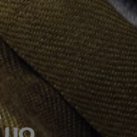
A
UJO