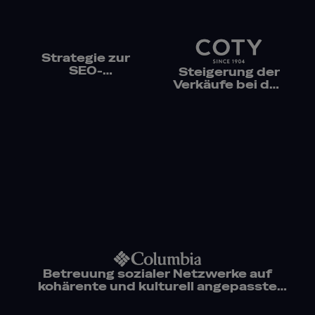
Strategie zur
SEO-
Steigerung der
Optimierung und
Verkäufe bei den
Lokalisierung
wichtigsten
von
Online-Händlern
Produktseiten
weltweit
für den Multi-
Marken-Konzern
SEB
Betreuung sozialer Netzwerke auf
kohärente und kulturell angepasste
Weise