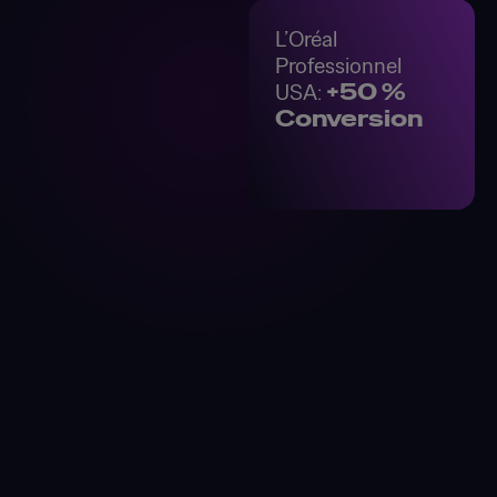
L’Oréal
Professionnel
USA:
+50 %
Conversion