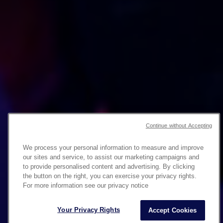
AUMENTE SUA VISIBILIDADE
Continue without Accepting
NATURAL
COM SEO
We process your personal information to measure and improve
SEMÂNTICO
our sites and service, to assist our marketing campaigns and
to provide personalised content and advertising. By clicking
Maximize sua visibilidade online com
the button on the right, you can exercise your privacy rights.
For more information see our privacy notice
nossa expertise em SEO (otimização
para motores de busca)
Your Privacy Rights
Accept Cookies