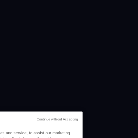
Continue without Accepting
es and service, to assist our marketing