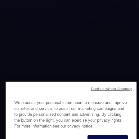
ENGAGEMENT
Continue without Accepting
CLIENTE
We process your personal information to measure and improve
our sites and service, to assist our marketing campaigns and
E STRUMENTI
to provide personalised content and advertising. By clicking
the button on the right, you can exercise your privacy rights.
CONVERSAZIONALI
For more information see our privacy notice