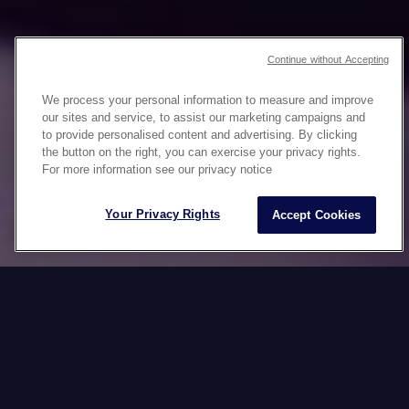
Continue without Accepting
We process your personal information to measure and improve
our sites and service, to assist our marketing campaigns and
to provide personalised content and advertising. By clicking
the button on the right, you can exercise your privacy rights.
DÉPLOIEMENT
For more information see our privacy notice
MULTI SITES
Your Privacy Rights
Accept Cookies
Datawords propose une solution complète de
déploiement de sites web à l'international pour
répondre aux besoins des entreprises désireuses
d'étendre leur présence en ligne de manière
rapide et efficace.