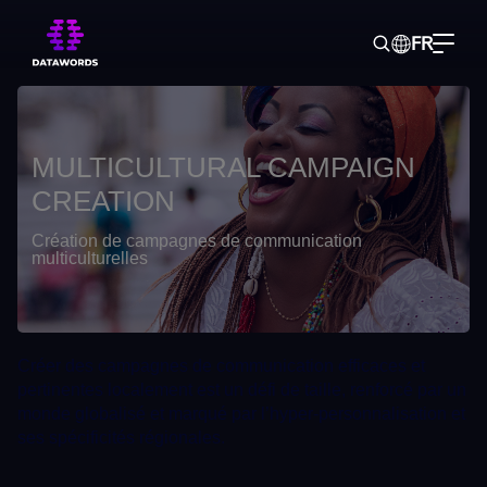
FR
Home
> Services > Campagne de communication multiculturelle
>
Creation
MULTICULTURAL CAMPAIGN
CREATION
Création de campagnes de communication
multiculturelles
Créer des campagnes de communication efficaces et
pertinentes localement est un défi de taille, renforcé par un
monde globalisé et marqué par l’hyper-personnalisation et
ses spécificités régionales.