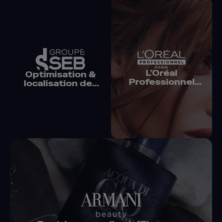
L’Oréal
Optimisation &
Professionnel
localisation des
USA booste son
pages produits
taux de
conversion de
50 %