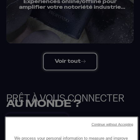
Expériences online/offline pour
amplifier votre notoriété industrie
mode
Voir tout
PRÊT À VOUS CONNECTER
AU MONDE ?
Parler à un expert
Continue without Accepting
Retour
We process your personal information to measure and improve