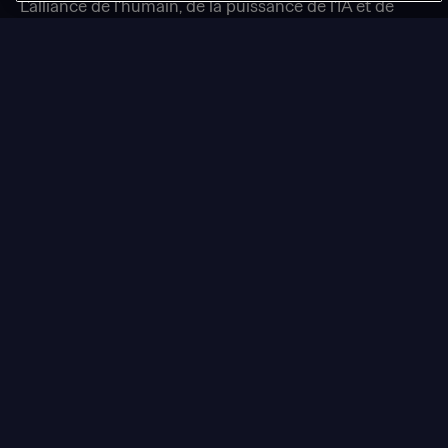
L'alliance de l'humain, de la puissance de l'IA et de
notre expertise multiculturelle, élargit le champ des
possibles pour les marques, leur permettant
d'accélérer leur performance à international. En
générant plus de contenus, pour plus de marchés,
tout en gardant une pertinence culturelle.
ACTUALITÉ
NOTRE
SEO Multilingue :
Réussir vos
Stratégie
contenus