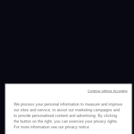
Continue without Accepting
We process your personal information to measure and improve
SURVEILLEZ ET PROTÉGEZ
our sites and service, to assist our marketing campaigns and
to provide personalised content and advertising. By clicking
VOTRE MARQUE
24/7
the button on the right, you can exercise your privacy rights.
For more information see our privacy notice
DANS LE MONDE