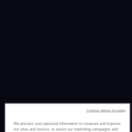
Continue without Accepting
We process your personal information to measure and improve
NOUS TIRONS PARTI
our sites and service, to assist our marketing campaigns and